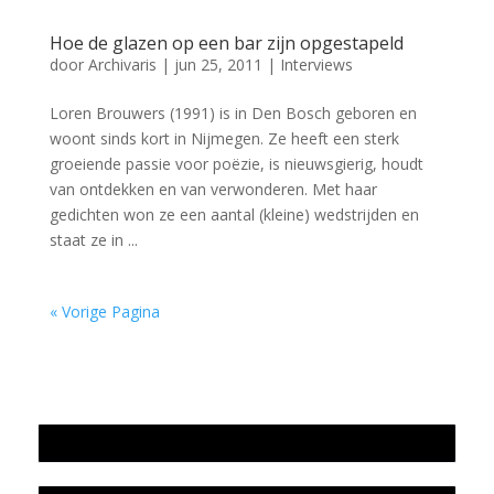
Hoe de glazen op een bar zijn opgestapeld
door
Archivaris
|
jun 25, 2011
|
Interviews
Loren Brouwers (1991) is in Den Bosch geboren en
woont sinds kort in Nijmegen. Ze heeft een sterk
groeiende passie voor poëzie, is nieuwsgierig, houdt
van ontdekken en van verwonderen. Met haar
gedichten won ze een aantal (kleine) wedstrijden en
staat ze in ...
« Vorige Pagina
Jaarrekening 2025 en begroting 2026