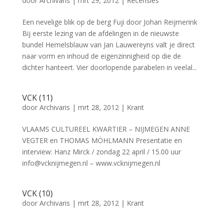
door
Archivaris
|
mrt 29, 2012
|
Recensies
Een nevelige blik op de berg Fuji door Johan Reijmerink
Bij eerste lezing van de afdelingen in de nieuwste
bundel Hemelsblauw van Jan Lauwereyns valt je direct
naar vorm en inhoud de eigenzinnigheid op die de
dichter hanteert. Vier doorlopende parabelen in veelal...
VCK (11)
door
Archivaris
|
mrt 28, 2012
|
Krant
VLAAMS CULTUREEL KWARTIER – NIJMEGEN ANNE
VEGTER en THOMAS MÖHLMANN Presentatie en
interview: Hanz Mirck / zondag 22 april / 15.00 uur
info@vcknijmegen.nl – www.vcknijmegen.nl
VCK (10)
door
Archivaris
|
mrt 28, 2012
|
Krant