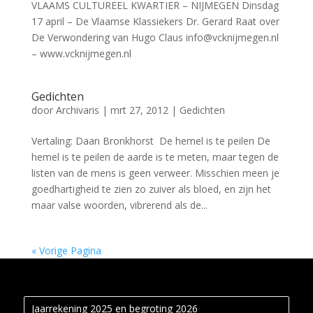
VLAAMS CULTUREEL KWARTIER – NIJMEGEN Dinsdag
17 april – De Vlaamse Klassiekers Dr. Gerard Raat over
De Verwondering van Hugo Claus info@vcknijmegen.nl
– www.vcknijmegen.nl
Gedichten
door
Archivaris
|
mrt 27, 2012
|
Gedichten
Vertaling: Daan Bronkhorst De hemel is te peilen De
hemel is te peilen de aarde is te meten, maar tegen de
listen van de mens is geen verweer. Misschien meen je
goedhartigheid te zien zo zuiver als bloed, en zijn het
maar valse woorden, vibrerend als de...
« Vorige Pagina
Jaarrekening 2025 en begroting 2026