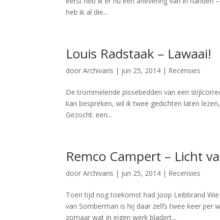
eerst heb ik er nu een aflevering van in handen 
heb ik al die...
Louis Radstaak – Lawaai!
door
Archivaris
|
jun 25, 2014
|
Recensies
De trommelende pissebedden van een stijlcorrec
kan bespreken, wil ik twee gedichten laten lezen, 
Gezocht: een...
Remco Campert – Licht va
door
Archivaris
|
jun 25, 2014
|
Recensies
Toen tijd nog toekomst had Joop Leibbrand Wie 
van Somberman is hij daar zelfs twee keer per w
zomaar wat in eigen werk bladert...