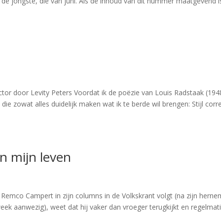
– de jongste, die van juni. Als de inhoud van dit nummer maatgevend i
tor door Levity Peters Voordat ik de poëzie van Louis Radstaak (194
die zowat alles duidelijk maken wat ik te berde wil brengen: Stijl corr
n mijn leven
Remco Campert in zijn columns in de Volkskrant volgt (na zijn herne
eek aanwezig), weet dat hij vaker dan vroeger terugkijkt en regelmat