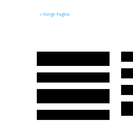
« Vorige Pagina
Jaarrekening 2025 en begroting
Werk
2026
Bele
Jaarverslag 2025
Colo
Jaarrekening 2024 en begroting
2025
Priv
Lite
Jaarverslag 2024