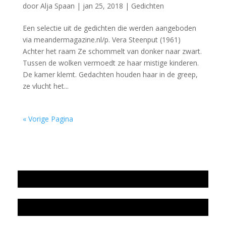
door
Alja Spaan
|
jan 25, 2018
|
Gedichten
Een selectie uit de gedichten die werden aangeboden
via meandermagazine.nl/p. Vera Steenput (1961)
Achter het raam Ze schommelt van donker naar zwart.
Tussen de wolken vermoedt ze haar mistige kinderen.
De kamer klemt. Gedachten houden haar in de greep,
ze vlucht het...
« Vorige Pagina
Jaarrekening 2025 en begroting 2026
Jaarverslag 2025