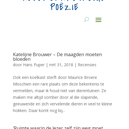
POËZIE
Katelijne Brouwer – De maagden moeten
bloeden
door
Hans Puper
|
mrt 31, 2018
|
Recensies
Ook een koelkast sterft door Maurice Broere
Misschien een rare plaats om deze bekentenis te
vermelden, maar ik houd niet van dierentuinen. Ze
maken me altijd somber door al die slapende,
geeuwende en zich vervelende dieren in veel te kleine
hokken. Daar komt nog bij...
‘Ruimte waarin de lezer zelf zijn weg moet