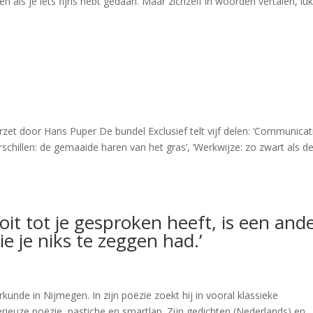
len als je iets fijns hebt gedaan. Maar zichzelf in woorden vertalen, luk
zet door Hans Puper De bundel Exclusief telt vijf delen: ‘Communicat
rschillen: de gemaaide haren van het gras’, ‘Werkwijze: zo zwart als d
ooit tot je gesproken heeft, is een and
e je niks te zeggen had.’
nde in Nijmegen. In zijn poëzie zoekt hij in vooral klassieke
ieuze poëzie, pastiche en smartlap. Zijn gedichten (Nederlands) en