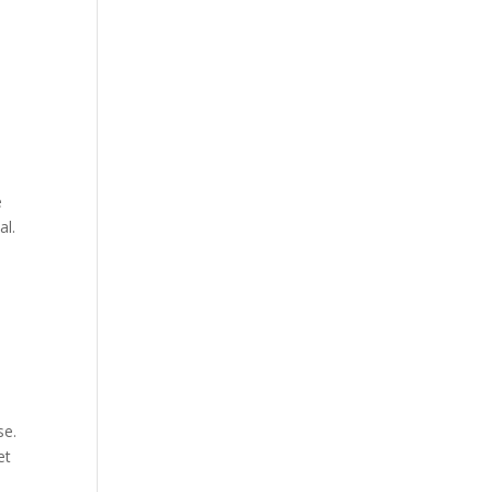
e
al.
se.
et