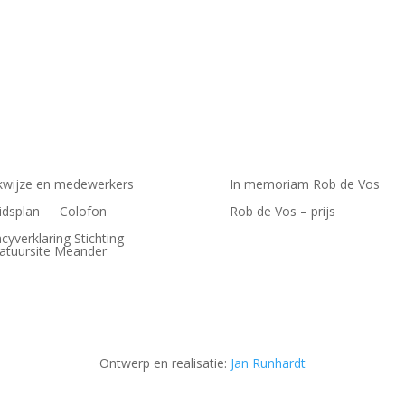
wijze en medewerkers
In memoriam Rob de Vos
idsplan
Colofon
Rob de Vos – prijs
acyverklaring Stichting
ratuursite Meander
Ontwerp en realisatie:
Jan Runhardt