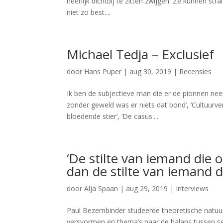
heerlijk dichtbij te zitten zwijgen. Ze kunnen stra
niet zo best....
Michael Tedja – Exclusief
door
Hans Puper
|
aug 30, 2019
|
Recensies
Ik ben de subjectieve man die er de pionnen neer
zonder geweld was er niets dat bond’, ‘Cultuurve
bloedende stier’, ‘De casus:...
‘De stilte van iemand die 
dan de stilte van iemand di
door
Alja Spaan
|
aug 29, 2019
|
Interviews
Paul Bezembinder studeerde theoretische natuurku
versvormen en thema’s naar de balans tussen ser