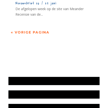
Nieuwsbrief 26 / 28 juni
De afgelopen week op de site van Meander
Recensie van de...
« VORIGE PAGINA
Jaarrekening 2025 en begroting 2026
Jaarverslag 2025
Jaarrekening 2024 en begroting 2025