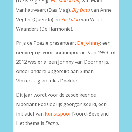
(De Bezige Bij),
Het stad in mij
van Maud
Vanhauwaert (Das Mag),
Big Data
van Anne
Vegter (Querido) en
Parkplan
van Wout
Waanders (De Harmonie).
Prijs de Poëzie presenteert
De Johnny
: een
oeuvreprijs voor podiumpoëzie. Van 1993 tot
2012 was er al een Johnny van Doornprijs,
onder andere uitgereikt aan Simon
Vinkenoog en Jules Deelder.
Dit jaar wordt voor de zesde keer de
Maerlant Poëzieprijs georganiseerd, een
initiatief van
Kunstspoor
Noord-Beveland.
Het thema is
Eiland
.