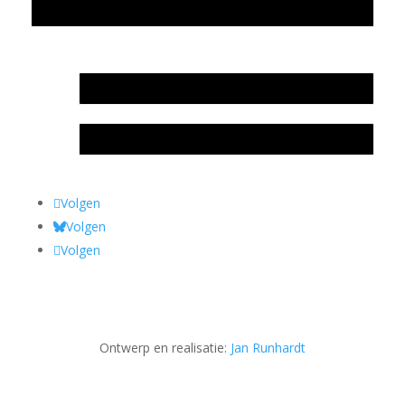
Privacyverklaring Stichting Literatuursite Meander
In memoriam Rob de Vos
Rob de Vos – prijs
Volgen
Volgen
Volgen
Ontwerp en realisatie:
Jan Runhardt