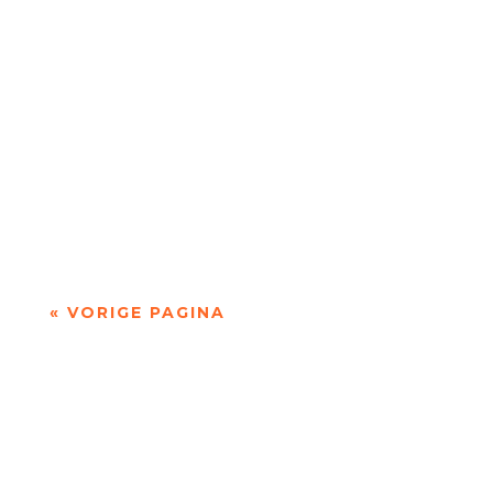
De afgelopen week op de site van Meander
Recensie van de...
De afgelopen week op de site van Meander
Recensie van de...
« VORIGE PAGINA