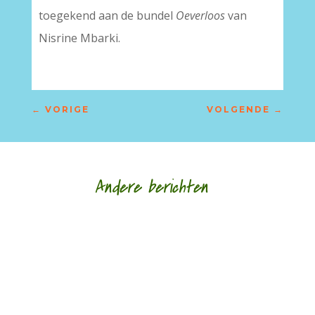
toegekend aan de bundel
Oeverloos
van
Nisrine Mbarki.
←
VORIGE
VOLGENDE
→
Andere berichten
‘Schrijven is mijn leeflijn zeg ik altijd maar.’ door
Alja Spaan Jacobus Bos (1943) debuteerde in
1969 met de verhalenbundel...