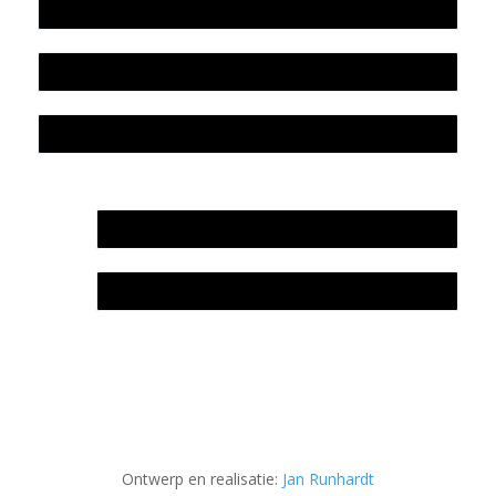
Beleidsplan
Colofon
Privacyverklaring Stichting Literatuursite Meander
In memoriam Rob de Vos
Rob de Vos – prijs
Ontwerp en realisatie:
Jan Runhardt