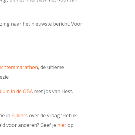
ijzing naar het nieuwste bericht. Voor
Dichtersmarathon
, de ultieme
zie.
ium in de OBA
met Jos van Hest.
ie in
Eijlders
over de vraag 'Heb ik
eld voor anderen? Geef je
hier
op.