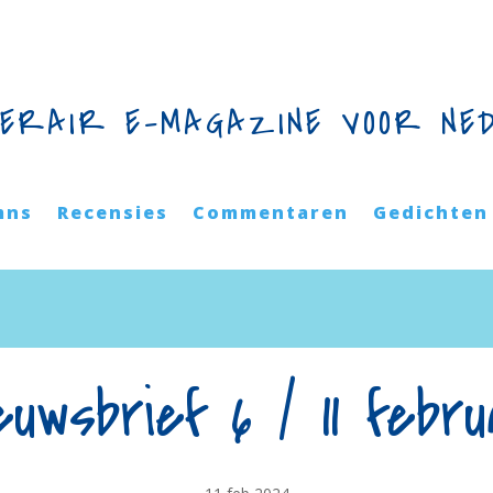
TERAIR E-MAGAZINE VOOR NE
mns
Recensies
Commentaren
Gedichten
euwsbrief 6 / 11 febru