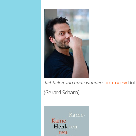
‘
het helen van oude wonden
’,
interview
Rob
(Gerard Scharn)