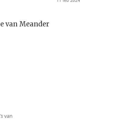
11 feb 2024
te van Meander
's
van