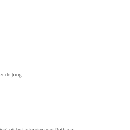
er de Jong
ing
’, uit het interview met Ruth van