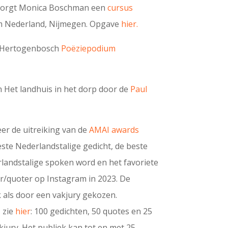
rzorgt Monica Boschman een
cursus
m Nederland, Nijmegen. Opgave
hier.
's Hertogenbosch
Poëziepodium
 Het landhuis in het dorp door de
Paul
eer de uitreiking van de
AMAI awards
beste Nederlandstalige gedicht, de beste
rlandstalige spoken word en het favoriete
r/quoter op Instagram in 2023. De
 als door een vakjury gekozen.
 zie
hier
: 100 gedichten, 50 quotes en 25
jury. Het publiek kan tot en met 25