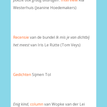
poëzie ook graag uitdragen
’.
Interview
Ria
Westerhuis (Jeanine Hoedemakers)
Recensie
van de bundel
Ik mis je van dichtbij
het meest
van Iris Le Rütte (Tom Veys)
Gedichten
Sijmen Tol
Enig kind
,
column
van Wopke van der Lei