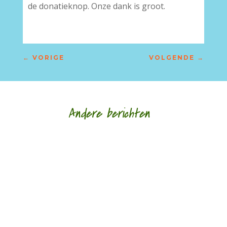
de donatieknop. Onze dank is groot.
←
VORIGE
VOLGENDE
→
Andere berichten
De afgelopen week op de site van Meander
Longread van de...