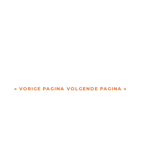
De afgelopen week op de site van Meander
Recensie van de...
De afgelopen week op de site van Meander
Longread van de...
« VORIGE PAGINA
VOLGENDE PAGINA »