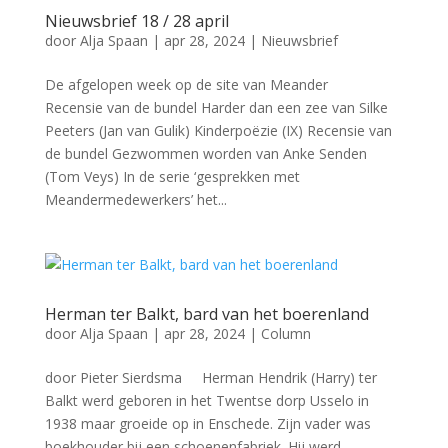
Nieuwsbrief 18 / 28 april
door
Alja Spaan
|
apr 28, 2024
|
Nieuwsbrief
De afgelopen week op de site van Meander
Recensie van de bundel Harder dan een zee van Silke
Peeters (Jan van Gulik) Kinderpoëzie (IX) Recensie van
de bundel Gezwommen worden van Anke Senden
(Tom Veys) In de serie ‘gesprekken met
Meandermedewerkers’ het...
Herman ter Balkt, bard van het boerenland
door
Alja Spaan
|
apr 28, 2024
|
Column
door Pieter Sierdsma Herman Hendrik (Harry) ter
Balkt werd geboren in het Twentse dorp Usselo in
1938 maar groeide op in Enschede. Zijn vader was
boekhouder bij een schoenenfabriek. Hij werd