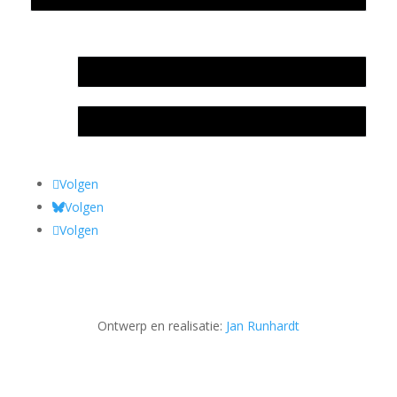
In memoriam Rob de Vos
Rob de Vos – prijs
Volgen
Volgen
Volgen
Ontwerp en realisatie:
Jan Runhardt