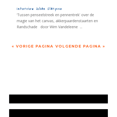
Interview Johan Clarysse
‘Tussen penseelstreek en pennentrek' over de
magie van het canvas, akkerpaardenstaarten en
Randschade door Wim Vandeleene ...
« VORIGE PAGINA
VOLGENDE PAGINA »
Jaarrekening 2025 en begroting 2026
Jaarverslag 2025