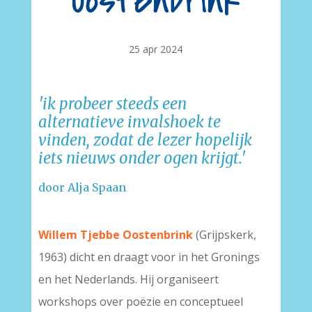
Oostenbrink
25 apr 2024
'ik probeer steeds een
alternatieve invalshoek te
vinden, zodat de lezer hopelijk
iets nieuws onder ogen krijgt.'
door Alja Spaan
-
Willem Tjebbe Oostenbrink
(Grijpskerk,
1963) dicht en draagt voor in het Gronings
en het Nederlands. Hij organiseert
workshops over poëzie en conceptueel