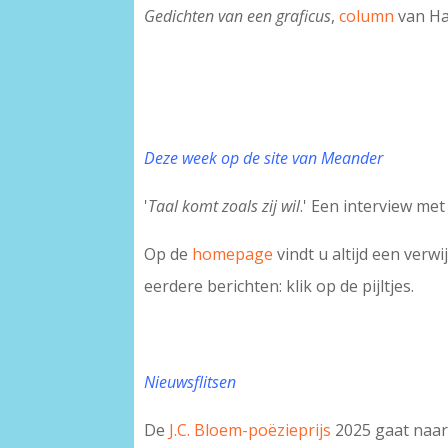
Gedichten van een graficus
,
column
van Ha
Deze week op de site van Meander
'
Taal komt zoals zij wil
.' Een interview me
Op de
homepage
vindt u altijd een verw
eerdere berichten: klik op de pijltjes.
Nieuwsflitsen
De
J.C. Bloem-poëzieprijs
2025 gaat naa