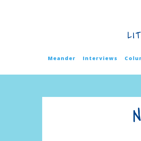
LI
Meander
Interviews
Colu
N