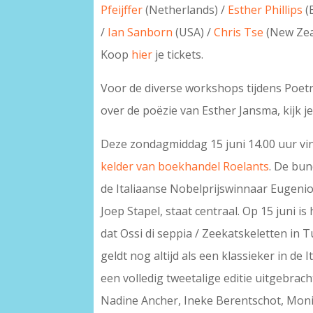
Pfeijffer
(Netherlands) /
Esther Phillips
(
/
Ian Sanborn
(USA) /
Chris Tse
(New Zea
Koop
hier
je tickets.
Voor de diverse workshops tijdens Poet
over de poëzie van Esther Jansma, kijk j
Deze zondagmiddag 15 juni 14.00 uur vi
kelder van boekhandel Roelants
. De bun
de Italiaanse Nobelprijswinnaar Eugeni
Joep Stapel, staat centraal. Op 15 juni i
dat Ossi di seppia / Zeekatskeletten in 
geldt nog altijd als een klassieker in de 
een volledig tweetalige editie uitgebrach
Nadine Ancher, Ineke Berentschot, Mon