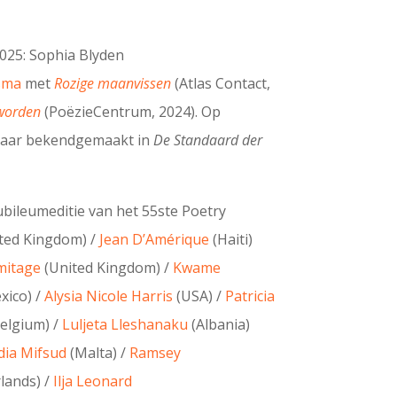
025: Sophia Blyden
sma
met
Rozige maanvissen
(Atlas Contact,
worden
(PoëzieCentrum, 2024). Op
nnaar bekendgemaakt in
De Standaard der
ubileumeditie van het 55ste Poetry
ted Kingdom) /
Jean D’Amérique
(Haiti)
mitage
(United Kingdom) /
Kwame
xico) /
Alysia Nicole Harris
(USA) /
Patricia
elgium) /
Luljeta Lleshanaku
(Albania)
dia Mifsud
(Malta) /
Ramsey
lands) /
Ilja Leonard