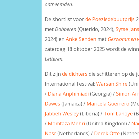
ontheemden.
De shortlist voor
de Poëziedebuutprijs
2
met
Dobberen
(Querido, 2024),
Sytse Jan
2024) en
Anke Senden
met
Gezwommen 
zaterdag 18 oktober 2025 wordt de wi
Letteren
.
Dit zijn
de dichters
die schitteren op de j
International Festival:
Warsan Shire
(Uni
/
Diana Anphimiadi
(Georgia) /
Simon Ar
Dawes
(Jamaica) /
Maricela Guerrero
(Me
Jabbeh Wesley
(Liberia) /
Tom Lanoye
(B
/
Momtaza Mehri
(United Kingdom) /
Na
Nasr
(Netherlands) /
Derek Otte
(Nether