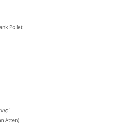
ank Pollet
ring
.
’
an Atten)