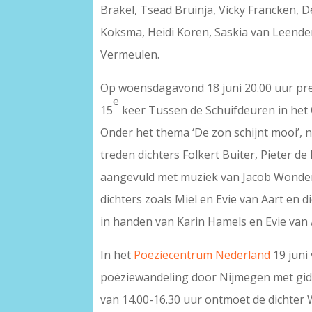
Brakel, Tsead Bruinja, Vicky Francken, 
Koksma, Heidi Koren, Saskia van Leender
Vermeulen.
Op woensdagavond 18 juni 20.00 uur pr
e
15
keer Tussen de Schuifdeuren in het 
Onder het thema ‘De zon schijnt mooi’, n
treden dichters Folkert Buiter, Pieter 
aangevuld met muziek van Jacob Wond
dichters zoals Miel en Evie van Aart en d
in handen van Karin Hamels en Evie van 
In het
Poëziecentrum Nederland
19 juni
poëziewandeling door Nijmegen met gids
van 14.00-16.30 uur ontmoet de dichter