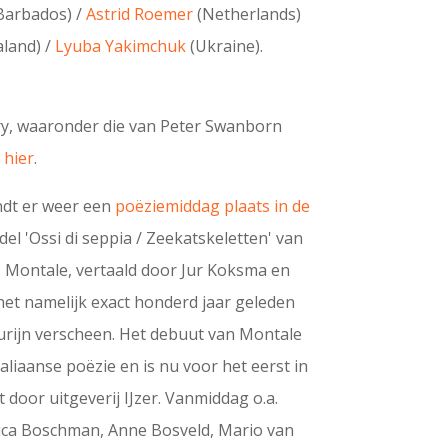
Barbados) /
Astrid Roemer
(Netherlands)
land) /
Lyuba Yakimchuk
(Ukraine).
ry, waaronder die van Peter Swanborn
e
hier
.
ndt er weer een
poëziemiddag plaats in de
del 'Ossi di seppia / Zeekatskeletten' van
o Montale, vertaald door Jur Koksma en
s het namelijk exact honderd jaar geleden
Turijn verscheen. Het debuut van Montale
Italiaanse poëzie en is nu voor het eerst in
t door uitgeverij IJzer. Vanmiddag o.a.
ica Boschman, Anne Bosveld, Mario van