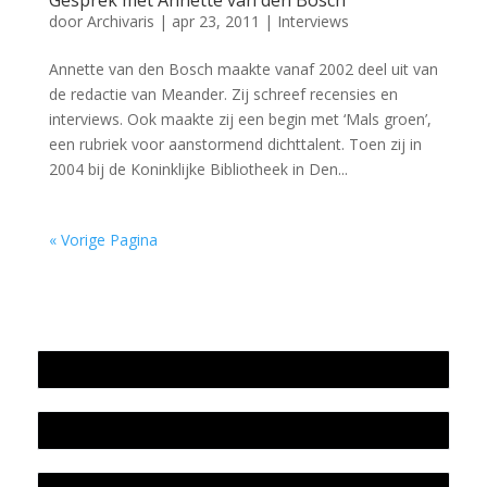
Gesprek met Annette van den Bosch
door
Archivaris
|
apr 23, 2011
|
Interviews
Annette van den Bosch maakte vanaf 2002 deel uit van
de redactie van Meander. Zij schreef recensies en
interviews. Ook maakte zij een begin met ‘Mals groen’,
een rubriek voor aanstormend dichttalent. Toen zij in
2004 bij de Koninklijke Bibliotheek in Den...
« Vorige Pagina
Jaarrekening 2025 en begroting 2026
Jaarverslag 2025