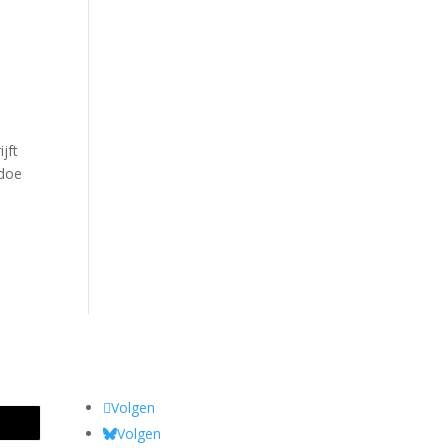
jft
 doe
Volgen
Volgen