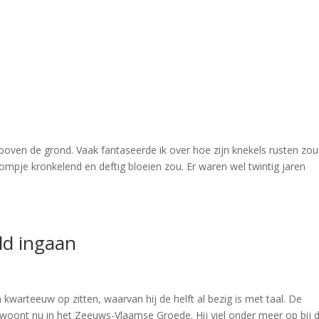
k boven de grond. Vaak fantaseerde ik over hoe zijn knekels rusten zo
ompje kronkelend en deftig bloeien zou. Er waren wel twintig jaren
ld ingaan
 kwarteeuw op zitten, waarvan hij de helft al bezig is met taal. De
woont nu in het Zeeuws-Vlaamse Groede. Hij viel onder meer op bij 