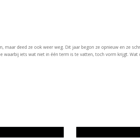
en, maar deed ze ook weer weg. Dit jaar begon ze opnieuw en ze schri
e waarbij iets wat niet in één term is te vatten, toch vorm krijgt. Wat
wijze en medewerkers
In memoriam Rob de Vos