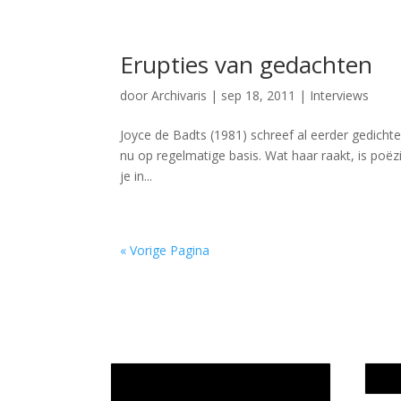
Erupties van gedachten
door
Archivaris
|
sep 18, 2011
|
Interviews
Joyce de Badts (1981) schreef al eerder gedicht
nu op regelmatige basis. Wat haar raakt, is poëzi
je in...
« Vorige Pagina
Jaarrekening 2025 en begroting
Werk
2026