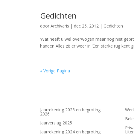
Gedichten
door
Archivaris
|
dec 25, 2012
|
Gedichten
‘Wat heeft u wel overwogen maar nog niet gepro
handen Alles zit er weer in ‘Een sterke rug kent 
« Vorige Pagina
Jaarrekening 2025 en begroting
Werk
2026
Bele
Jaarverslag 2025
Priv
Jaarrekening 2024 en begroting
Lite