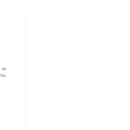
 als
. Nu