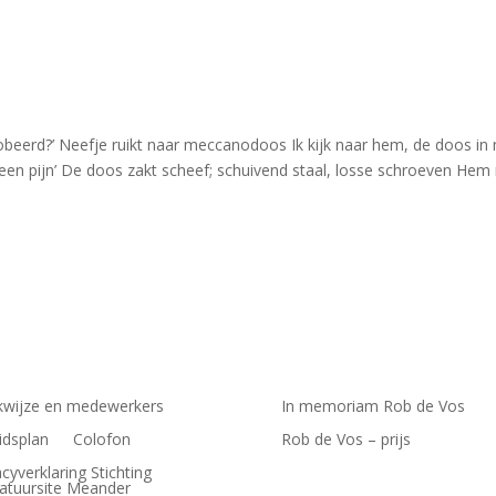
beerd?’ Neefje ruikt naar meccanodoos Ik kijk naar hem, de doos in 
geen pijn’ De doos zakt scheef; schuivend staal, losse schroeven Hem n
wijze en medewerkers
In memoriam Rob de Vos
idsplan
Colofon
Rob de Vos – prijs
acyverklaring Stichting
ratuursite Meander