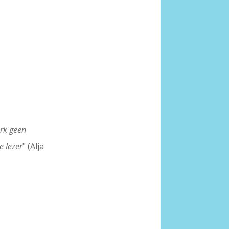
erk geen
e lezer
" (Alja