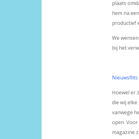
plaats omda
hem na een 
productief 
We wensen 
bij het ver
Nieuwsflits
Hoewel er z
die wij el
vanwege het
open. Voor 
magazine zi