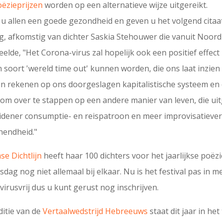
oëzieprijzen
worden op een alternatieve wijze uitgereikt.
u allen een goede gezondheid en geven u het volgend citaat
, afkomstig van dichter Saskia Stehouwer die vanuit Noord 
elde, "Het Corona-virus zal hopelijk ook een positief effec
 soort 'wereld time out' kunnen worden, die ons laat inzien 
en rekenen op ons doorgeslagen kapitalistische systeem en 
s om over te stappen op een andere manier van leven, die ui
idener consumptie- en reispatroon en meer improvisatiev
nendheid."
e Dichtlijn
heeft haar 100 dichters voor het jaarlijkse poëzi
dag nog niet allemaal bij elkaar. Nu is het festival pas in me
 virusvrij dus u kunt gerust nog inschrijven.
ditie van de
Vertaalwedstrijd Hebreeuws
staat dit jaar in he