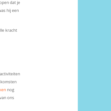
open dat je
was hij een
le kracht
ctiviteiten
enkomsten
eken
nog
 van ons