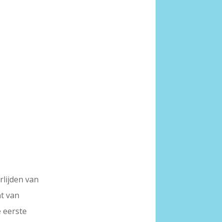
lijden van
nt van
 eerste