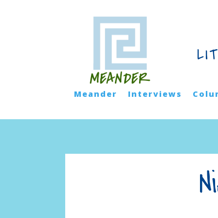
LI
Meander
Interviews
Colu
N