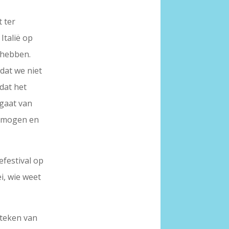
 ter
Italië op
t hebben.
dat we niet
dat het
tgaat van
ermogen en
efestival op
i, wie weet
t teken van