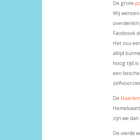
De grote
p
Wij wensen 
overdenking
Facebook de
Het zou een
altijd kunn
hoog tijd i
een besche
zelfvoorzie
De
Haarlems
Hemelvaarts
zijn we dan
De vierde e