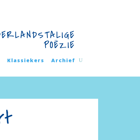
DERLANDSTALIGE
POËZIE
n
Klassiekers
Archief
rt