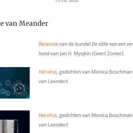
15 mrt 2020
te van Meander
Recensie
van de bundel
De stilte van een v
hond
van Jan H. Mysjkin (Geert Zomer)
Het virus
,
gedichten van Monica Boschman 
van Leendert
Het virus
,
gedichten van Monica Boschman 
van Leendert