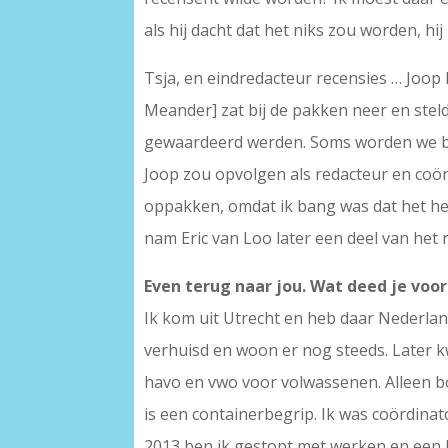
als hij dacht dat het niks zou worden, hij
Tsja, en eindredacteur recensies … Joop
Meander] zat bij de pakken neer en stel
gewaardeerd werden. Soms worden we bij
Joop zou opvolgen als redacteur en coörd
oppakken, omdat ik bang was dat het hee
nam Eric van Loo later een deel van het 
Even terug naar jou. Wat deed je voo
Ik kom uit Utrecht en heb daar Nederla
verhuisd en woon er nog steeds. Later 
havo en vwo voor volwassenen. Alleen b
is een containerbegrip. Ik was coördinat
2013 ben ik gestopt met werken en een 