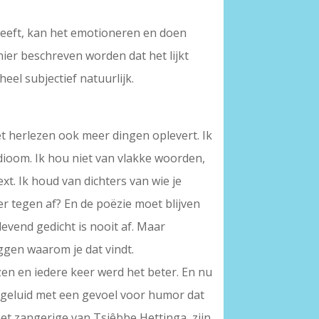
 leeft, kan het emotioneren en doen
ier beschreven worden dat het lijkt
heel subjectief natuurlijk.
het herlezen ook meer dingen oplevert. Ik
idioom. Ik hou niet van vlakke woorden,
ext. Ik houd van dichters van wie je
 er tegen af? En de poëzie moet blijven
evend gedicht is nooit af. Maar
ggen waarom je dat vindt.
ezen en iedere keer werd het beter. En nu
n geluid met een gevoel voor humor dat
et zangerige van Tsjêbbe Hettinga, zijn