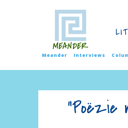
LI
Meander
Interviews
Colu
“Poëzie m