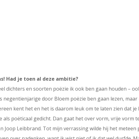
! Had je toen al deze ambitie?
eel dichters en soorten poëzie ik ook ben gaan houden – ook
als negentienjarige door Bloem poëzie ben gaan lezen, maar
ereen kent het en het is daarom leuk om te laten zien dat j
 als poëticaal gedicht. Dan gaat het over vorm, vrije vorm 
an Joop Leibbrand. Tot mijn verrassing wilde hij het meteen p
ven over nadenken, want ik wist niet of ik dat wel durfde. 