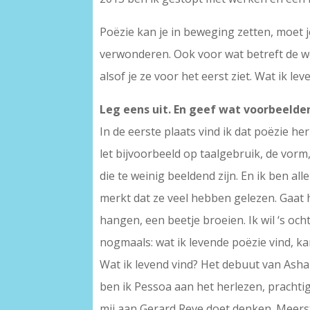
Poëzie kan je in beweging zetten, moet j
verwonderen. Ook voor wat betreft de we
alsof je ze voor het eerst ziet. Wat ik le
Leg eens uit. En geef wat voorbeeld
In de eerste plaats vind ik dat poëzie he
let bijvoorbeeld op taalgebruik, de vorm
die te weinig beeldend zijn. En ik ben all
merkt dat ze veel hebben gelezen. Gaat hi
hangen, een beetje broeien. Ik wil ‘s oc
nogmaals: wat ik levende poëzie vind, k
Wat ik levend vind? Het debuut van Asha
ben ik Pessoa aan het herlezen, prachtig
mij aan Gerard Reve doet denken. Meerst