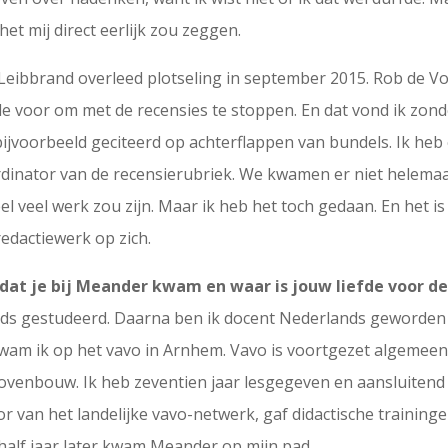
 het mij direct eerlijk zou zeggen.
 Leibbrand overleed plotseling in september 2015. Rob de Vo
de voor om met de recensies te stoppen. En dat vond ik zonde
voorbeeld geciteerd op achterflappen van bundels. Ik heb 
inator van de recensierubriek. We kwamen er niet helemaal ui
l veel werk zou zijn. Maar ik heb het toch gedaan. En het i
redactiewerk op zich.
rdat je bij Meander kwam en waar is jouw liefde voor d
nds gestudeerd. Daarna ben ik docent Nederlands geworden i
kwam ik op het vavo in Arnhem. Vavo is voortgezet algeme
ovenbouw. Ik heb zeventien jaar lesgegeven en aansluitend
or van het landelijke vavo-netwerk, gaf didactische training
half jaar later kwam Meander op mijn pad.