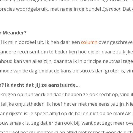
 precies woordgebruik, met name in de bundel
Splendor
. Dat
or Meander?
 ik mijn oordeel uit. Ik heb daar een
column
over geschreven
andere recensent om te bedenken hoe die er naar zou kijke
oud kan van alles zijn, daar sta ik in principe neutraal teg
ode van de dag omdat de kans op succes dan groter is, vind
n? Ik dacht dat jij ze aanstuurde…
 krijgen op hun werk en daar hebben ze ook recht op, vind i
itelijke onjuistheden. Ik hoef het er niet mee eens te zijn. 
angrijkste is: je speelt altijd op de bal en niet op de man! Al
jouw smaak is, zeg dat er dan ook bij, want dat zegt meer ov
 maar wel beargumenteerd en altijd met respect voor de dich