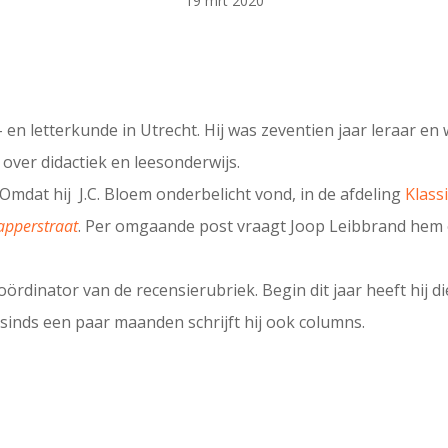
19 mrt 2020
n letterkunde in Utrecht. Hij was zeventien jaar leraar en 
over didactiek en leesonderwijs.
 Omdat hij J.C. Bloem onderbelicht vond, in de afdeling
Klass
apperstraat
. Per omgaande post vraagt Joop Leibbrand hem
oördinator van de recensierubriek. Begin dit jaar heeft hij 
n sinds een paar maanden schrijft hij ook columns.