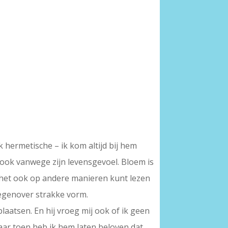
 hermetische – ik kom altijd bij hem
 ook vanwege zijn levensgevoel. Bloem is
e het ook op andere manieren kunt lezen
tegenover strakke vorm.
laatsen. En hij vroeg mij ook of ik geen
Maar toen heb ik hem laten beloven dat