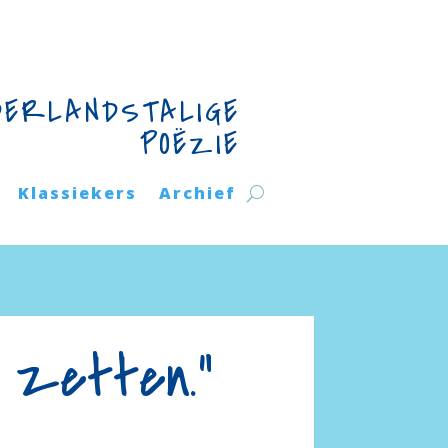
DERLANDSTALIGE
POËZIE
Klassiekers
Archief
g zetten.”