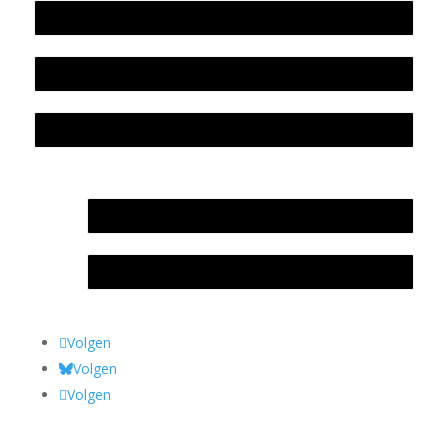
Beleidsplan
Colofon
Privacyverklaring Stichting Literatuursite Meander
In memoriam Rob de Vos
Rob de Vos – prijs
Volgen
Volgen
Volgen