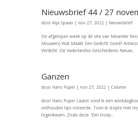
Nieuwsbrief 44 / 27 nove
door
Alja Spaan
|
nov 27, 2022
|
Nieuwsbrief
De afgelopen week op de site van Meander Rece
Mouwen) Wat Maakt Een Gedicht Goed? Antwoor
Verdicht. De Vaderlandse Geschiedenis Nieuw...
Ganzen
door
Hans Puper
|
nov 27, 2022
|
Column
door Hans Puper Laatst vond ik een werkdagboek
onthouden tips noteerde. Toen ik stopte met mijn
tegenkwam. Zoals deze: ‘Een troep...