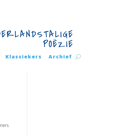
DERLANDSTALIGE
POËZIE
Klassiekers
Archief
n
mmers