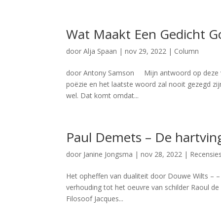
Wat Maakt Een Gedicht Go
door
Alja Spaan
|
nov 29, 2022
|
Column
door Antony Samson Mijn antwoord op deze vraag
poëzie en het laatste woord zal nooit gezegd zi
wel. Dat komt omdat...
Paul Demets – De hartvin
door
Janine Jongsma
|
nov 28, 2022
|
Recensie
Het opheffen van dualiteit door Douwe Wilts – –
verhouding tot het oeuvre van schilder Raoul de 
Filosoof Jacques...