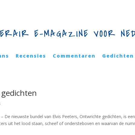
TERAIR E-MAGAZINE VOOR NE
mns
Recensies
Commentaren
Gedichten
e gedichten
s
 De nieuwste bundel van Elvis Peeters, Ontwrichte gedichten, is ee
tters uit het lood staan, scheef of ondersteboven en waarvan de nu