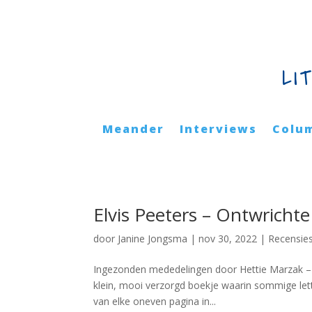
LI
Meander
Interviews
Colu
Elvis Peeters – Ontwricht
door
Janine Jongsma
|
nov 30, 2022
|
Recensie
Ingezonden mededelingen door Hettie Marzak – –
klein, mooi verzorgd boekje waarin sommige le
van elke oneven pagina in...