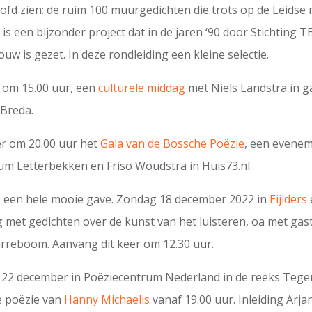
ofd zien: de ruim 100 muurgedichten die trots op de Leidse
t is een bijzonder project dat in de jaren ‘90 door Stichting 
uw is gezet. In deze rondleiding een kleine selectie.
 om 15.00 uur, een
culturele middag
met Niels Landstra in ga
 Breda.
r om 20.00 uur het
Gala van de Bossche Poëzie
, een evene
um Letterbekken en Friso Woudstra in Huis73.nl.
is een hele mooie gave. Zondag 18 december 2022 in
Eijlders
 met gedichten over de kunst van het luisteren, oa met gas
arreboom. Aanvang dit keer om 12.30 uur.
22 december in Poëziecentrum Nederland in de reeks Tege
e poëzie van
Hanny Michaelis
vanaf 19.00 uur. Inleiding Arja