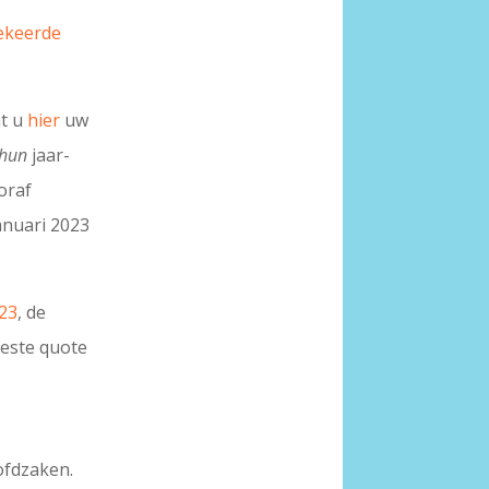
ekeerde
nt u
hier
uw
hun
jaar­
oraf
januari 2023
23
, de
beste quote
ofdzaken.