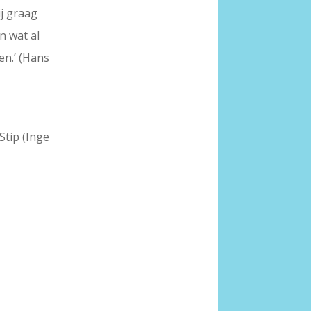
ij graag
in wat al
en.’ (Hans
Stip (Inge