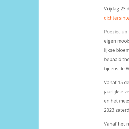
Vrijdag 23
dichtersint
Poëzieclub
eigen mooi
lijkse bloe
bepaald th
tijdens de 
Vanaf 15 d
jaarlijkse 
en het mees
2023 zater
Vanaf het n