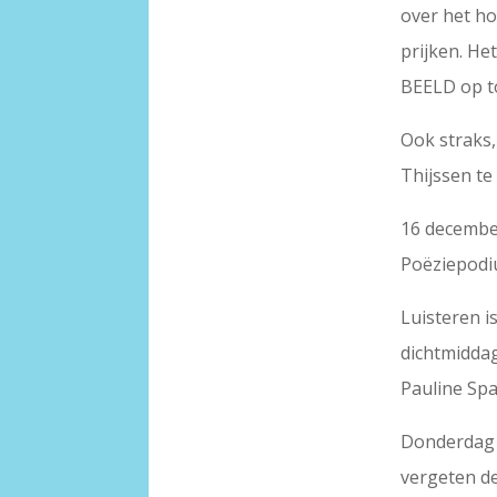
over het ho
prijken. He
BEELD op to
Ook straks,
Thijssen te
16 decembe
Poëziepodi
Luisteren 
dichtmiddag
Pauline Sp
Donderdag 
vergeten d