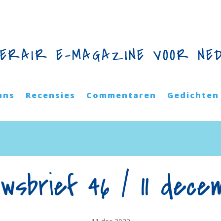
TERAIR E-MAGAZINE VOOR NE
mns
Recensies
Commentaren
Gedichten
uwsbrief 46 / 11 dece