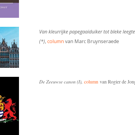
Van kleurrijke papegaaiduiker tot bleke leegt
(*)
,
column
van Marc Bruynseraede
De Zeeuwse canon (I),
column
van Rogier de Jon