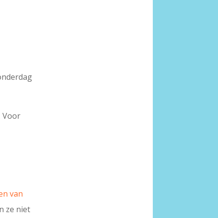
donderdag
. Voor
en van
n ze niet