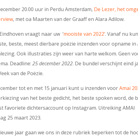
 december 20.00 uur in Perdu Amsterdam,
De Lezer, het omg
erview
, met oa Maarten van der Graaff en Alara Adilow.
 Eindhoven vraagt naar uw ‘
mooiste van 2022’
. Vanaf nu ku
ste, beste, meest dierbare poëzie inzenden voor opname in
mlezing. Ook illustraties zijn weer van harte welkom. Geen vo
ema. Deadline:
25 december 2022
. De bundel verschijnt eind 
Week van de Poëzie.
ecember tot en met 15 januari kunt u inzenden voor
Amai 20
verkiezing van het beste gedicht, het beste spoken word, de 
t favoriete dichtersaccount op Instagram. Uitreiking AMAI
dag 25 maart 2023.
ieuwe jaar gaan we ons in deze rubriek beperken tot de ho