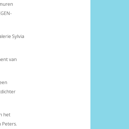
 muren
TEGEN-
lerie Sylvia
ment van
een
tdichter
n het
n Peters.