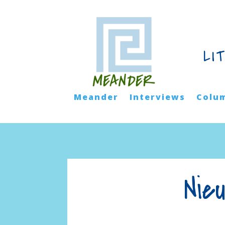
LI
Meander
Interviews
Colu
Nie