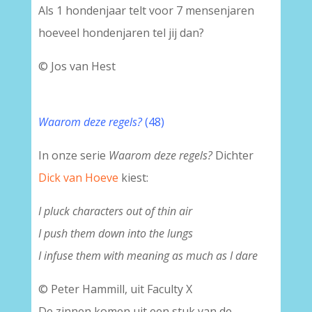
Als 1 hondenjaar telt voor 7 mensenjaren
hoeveel hondenjaren tel jij dan?
© Jos van Hest
Waarom deze regels?
(48)
In onze serie
Waarom deze regels?
Dichter
Dick van Hoeve
kiest:
I pluck characters out of thin air
I push them down into the lungs
I infuse them with meaning as much as I dare
© Peter Hammill, uit Faculty X
De zinnen komen uit een stuk van de