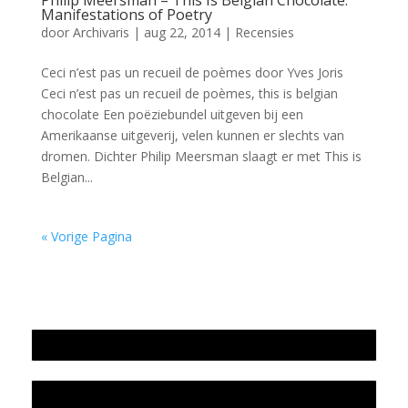
Philip Meersman – This Is Belgian Chocolate:
Manifestations of Poetry
door
Archivaris
|
aug 22, 2014
|
Recensies
Ceci n’est pas un recueil de poèmes door Yves Joris
Ceci n’est pas un recueil de poèmes, this is belgian
chocolate Een poëziebundel uitgeven bij een
Amerikaanse uitgeverij, velen kunnen er slechts van
dromen. Dichter Philip Meersman slaagt er met This is
Belgian...
« Vorige Pagina
Jaarrekening 2025 en begroting 2026
Jaarverslag 2025