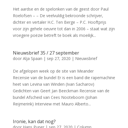
Het aardse en de spelonken van de geest door Paul
Roelofsen – – De veelvuldig bekroonde schrijver,
dichter en vertaler H.C. Ten Berge – P.C. Hooftprijs
voor zijn gehele oeuvre tot dan in 2006 – staat wat zijn
vroegere poëzie betreft te boek als moeilijk...
Nieuwsbrief 35 / 27 september
door
Alja Spaan
|
sep 27, 2020
|
Nieuwsbrief
De afgelopen week op de site van Meander
Recensie van de bundel Er is een band die rapemachine
heet van Levina van Winden (Ivan Sacharov)
Gedichten van Geert Jan Beeckman Recensie van de
bundel Afscheid van Cees Nooteboom (Johan
Reijmerink) Interview met Mauro Alberto...
Ironie, kan dat nog?
door
Hans Puper
|
sep 27, 2020
|
Column