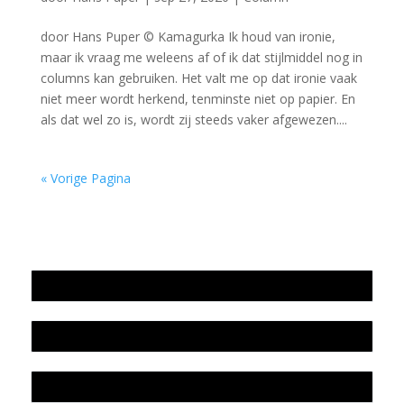
door Hans Puper © Kamagurka Ik houd van ironie,
maar ik vraag me weleens af of ik dat stijlmiddel nog in
columns kan gebruiken. Het valt me op dat ironie vaak
niet meer wordt herkend, tenminste niet op papier. En
als dat wel zo is, wordt zij steeds vaker afgewezen....
« Vorige Pagina
Jaarrekening 2025 en begroting 2026
Jaarverslag 2025
Jaarrekening 2024 en begroting 2025