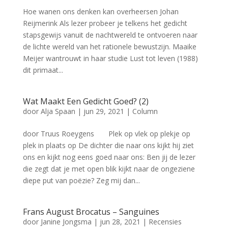
Hoe wanen ons denken kan overheersen Johan
Reijmerink Als lezer probeer je telkens het gedicht
stapsgewijs vanuit de nachtwereld te ontvoeren naar
de lichte wereld van het rationele bewustzijn. Maaike
Meijer wantrouwt in haar studie Lust tot leven (1988)
dit primaat...
Wat Maakt Een Gedicht Goed? (2)
door
Alja Spaan
|
jun 29, 2021
|
Column
door Truus Roeygens Plek op vlek op plekje op
plek in plaats op De dichter die naar ons kijkt hij ziet
ons en kijkt nog eens goed naar ons: Ben jij de lezer
die zegt dat je met open blik kijkt naar de ongeziene
diepe put van poëzie? Zeg mij dan...
Frans August Brocatus – Sanguines
door
Janine Jongsma
|
jun 28, 2021
|
Recensies