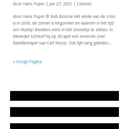
door
Hans Puper
|
jun 27, 2021
|
Column
door Hans Puper © Rob Bosma Het einde van de crisis
is in zicht, de zomer is begonnen en daarom is het tijd
om Martijn Benders eens in het zonnetje te zetten. In
Meander schreef hij op 26 april een recensie over
Beeldenraper van Carl Norac. Dat lijkt lang geleden,...
« Vorige Pagina
Jaarrekening 2025 en begroting 2026
Jaarverslag 2025
Jaarrekening 2024 en begroting 2025