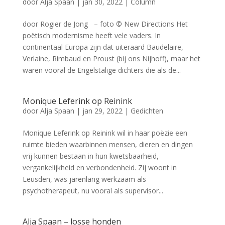
door
Alja Spaan
|
jan 30, 2022
|
Column
door Rogier de Jong – foto © New Directions Het
poëtisch modernisme heeft vele vaders. In
continentaal Europa zijn dat uiteraard Baudelaire,
Verlaine, Rimbaud en Proust (bij ons Nijhoff), maar het
waren vooral de Engelstalige dichters die als de...
Monique Leferink op Reinink
door
Alja Spaan
|
jan 29, 2022
|
Gedichten
Monique Leferink op Reinink wil in haar poëzie een
ruimte bieden waarbinnen mensen, dieren en dingen
vrij kunnen bestaan in hun kwetsbaarheid,
vergankelijkheid en verbondenheid. Zij woont in
Leusden, was jarenlang werkzaam als
psychotherapeut, nu vooral als supervisor...
Alja Spaan – losse honden