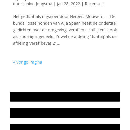
door
Janine Jongsma
|
jan 28, 2022
|
Recensies
Het gedicht als rijgsnoer door Herbert Mouwen – – De
bundel losse honden van Alja Spaan heeft de ondertitel
gedichten over de omgeving, veraf en dichtbij en is ook
als zodanig ingedeeld. Zowel de afdeling ‘dichtbij’ als de
afdeling ‘veraf’ bevat 21...
« Vorige Pagina
Jaarrekening 2025 en begroting 2026
Jaarverslag 2025
Jaarrekening 2024 en begroting 2025