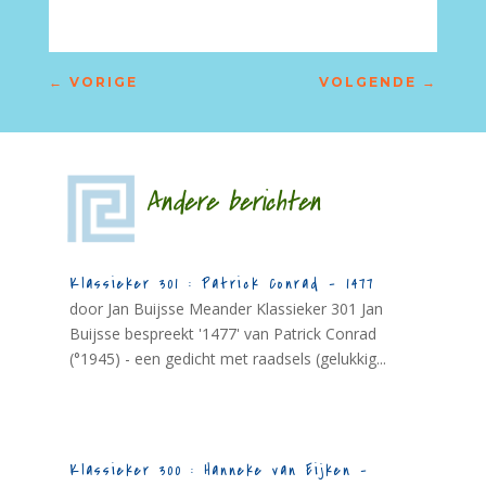
←
VORIGE
VOLGENDE
→
Andere berichten
Klassieker 301 : Patrick Conrad – 1477
door Jan Buijsse Meander Klassieker 301 Jan
Buijsse bespreekt '1477' van Patrick Conrad
(°1945) - een gedicht met raadsels (gelukkig...
Klassieker 300 : Hanneke van Eijken –