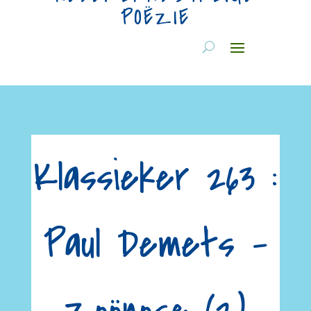
POËZIE
Klassieker 263 :
Paul Demets –