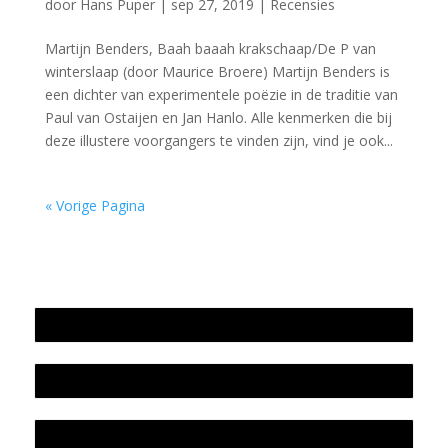
door
Hans Puper
|
sep 27, 2019
|
Recensies
Martijn Benders, Baah baaah krakschaap/De P van
winterslaap (door Maurice Broere) Martijn Benders is
een dichter van experimentele poëzie in de traditie van
Paul van Ostaijen en Jan Hanlo. Alle kenmerken die bij
deze illustere voorgangers te vinden zijn, vind je ook...
« Vorige Pagina
Jaarrekening 2025 en begroting 2026
Jaarverslag 2025
Jaarrekening 2024 en begroting 2025