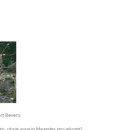
rt Bevers.
oto, citaat waarin Meander terugkomt?