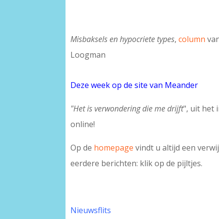
Misbaksels en hypocriete types
,
column
van
Loogman
Deze week op de site van Meander
"Het is verwondering die me drijft
", uit he
online!
Op de
homepage
vindt u altijd een verw
eerdere berichten: klik op de pijltjes.
Nieuwsflits