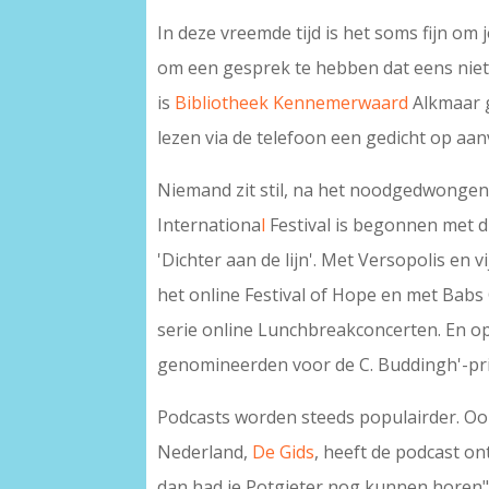
In deze vreemde tijd is het soms fijn om 
om een gesprek te hebben dat eens niet
is
Bibliotheek Kennemerwaard
Alkmaar g
lezen via de telefoon een gedicht op aan
Niemand zit stil, na het noodgedwongen 
Internationa
l
Festival is begonnen met 
'Dichter aan de lijn'. Met Versopolis en 
het online Festival of Hope en met Babs
serie online Lunchbreakconcerten. En o
genomineerden voor de C. Buddingh'-pri
Podcasts worden steeds populairder. Ook 
Nederland,
De Gids
, heeft de podcast o
dan had je Potgieter nog kunnen horen"