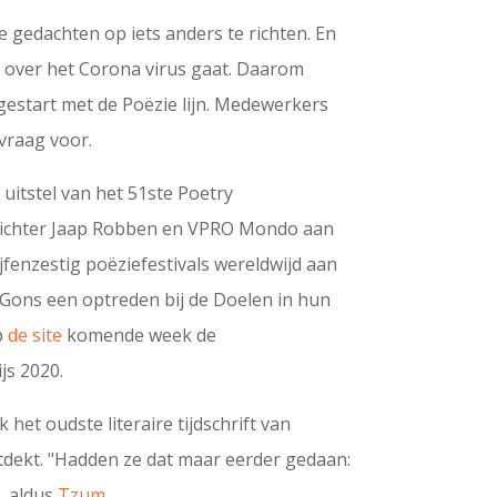
je gedachten op iets anders te richten. En
 over het Corona virus gaat. Daarom
estart met de Poëzie lijn. Medewerkers
vraag voor.
uitstel van het 51ste Poetry
dichter Jaap Robben en VPRO Mondo aan
vijfenzestig poëziefestivals wereldwijd aan
 Gons een optreden bij de Doelen in hun
p
de site
komende week de
js 2020.
het oudste literaire tijdschrift van
ntdekt. "Hadden ze dat maar eerder gedaan:
, aldus
Tzum
.