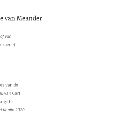
te van Meander
Hof van
seraede)
es van de
ek
van Carl
rigitte
d Konijn 2020