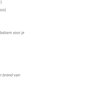
)
Loo)
 balsem voor je
van brand
van