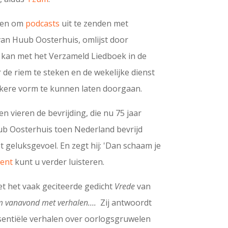
ten om
podcasts
uit te zenden met
an Huub Oosterhuis, omlijst door
n kan met het Verzameld Liedboek in de
 de riem te steken en de wekelijke dienst
kere vorm te kunnen laten doorgaan.
n vieren de bevrijding, die nu 75 jaar
uub Oosterhuis toen Nederland bevrijd
t geluksgevoel. En zegt hij: 'Dan schaam je
ment
kunt u verder luisteren.
t het vaak geciteerde gedicht
Vrede
van
 vanavond met verhalen….
Zij antwoordt
sentiële verhalen over oorlogsgruwelen