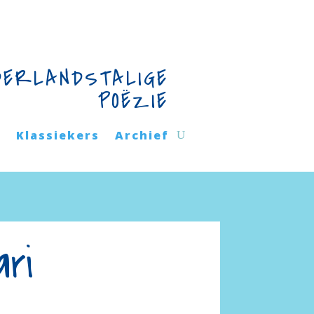
DERLANDSTALIGE
POËZIE
n
Klassiekers
Archief
ari