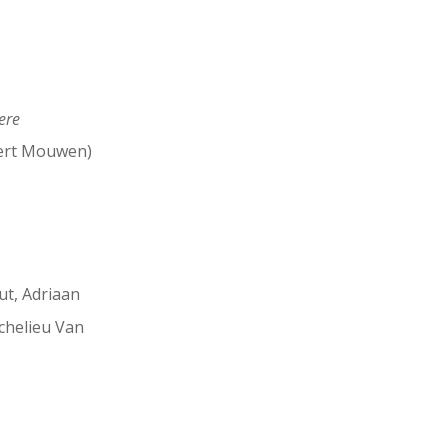
ere
bert Mouwen)
ut, Adriaan
ichelieu Van