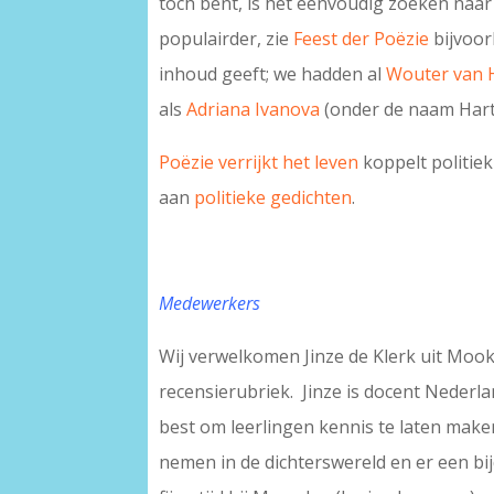
toch bent, is het eenvoudig zoeken naa
populairder, zie
Feest der Poëzie
bijvoor
inhoud geeft; we hadden al
Wouter van 
als
Adriana Ivanova
(onder de naam Har
Poëzie verrijkt het leven
koppelt politiek
aan
politieke gedichten
.
Medewerkers
Wij verwelkomen Jinze de Klerk uit Mook
recensierubriek. Jinze is docent Nederla
best om leerlingen kennis te laten maken 
nemen in de dichterswereld en er een b