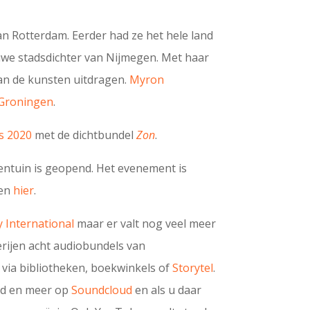
an Rotterdam. Eerder had ze het hele land
uwe stadsdichter van Nijmegen. Met haar
van de kunsten uitdragen.
Myron
Groningen
.
s 2020
met de dichtbundel
Zon
.
sentuin is geopend. Het evenement is
den
hier
.
y International
maar er valt nog veel meer
verijen acht audiobundels van
 via bibliotheken, boekwinkels of
Storytel
.
nd en meer op
Soundcloud
en als u daar