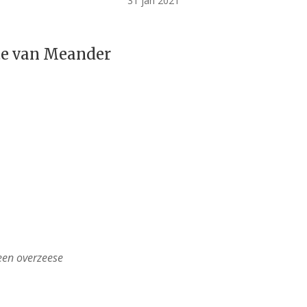
31 jan 2021
te van Meander
een overzeese