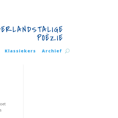
DERLANDSTALIGE
POËZIE
Klassiekers
Archief
moet
s