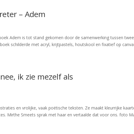
Preter – Adem
et boek Adem is tot stand gekomen door de samenwerking tussen twe
 boek schilderde met acryl, krijtpastels, houtskool en fixatief op canv
ee, ik zie mezelf als
straties en vrolijke, vaak poëtische teksten. Ze maakt kleurrijke kaar
es. Mirthe Smeets sprak met haar en vertaalde dat voor ons. foto 