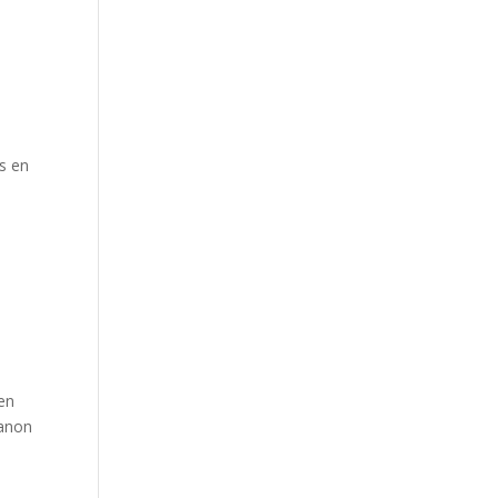
e
as en
ten
Manon