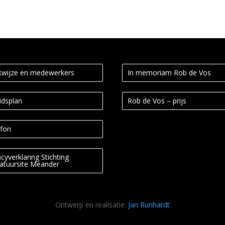
wijze en medewerkers
In memoriam Rob de Vos
idsplan
Rob de Vos – prijs
fon
acyverklaring Stichting
ratuursite Meander
Ontwerp en realisatie:
Jan Runhardt