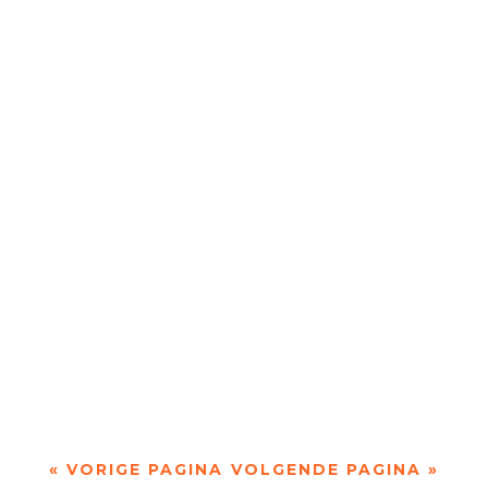
De afgelopen week op de site van Meander
Longread van de...
De afgelopen week op de site van Meander
Recensie van de...
De afgelopen week op de site van Meander
Longread van de...
« VORIGE PAGINA
VOLGENDE PAGINA »