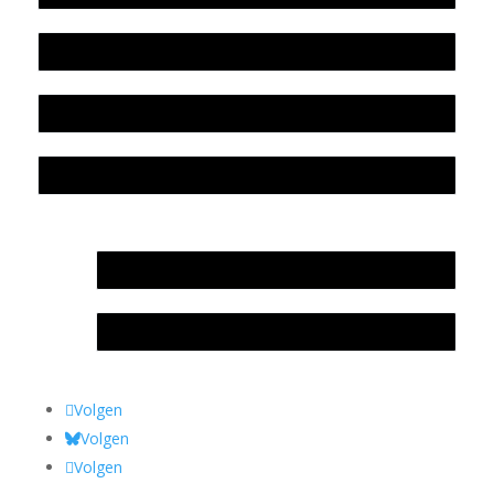
Beleidsplan
Colofon
Privacyverklaring Stichting Literatuursite Meander
In memoriam Rob de Vos
Rob de Vos – prijs
Volgen
Volgen
Volgen