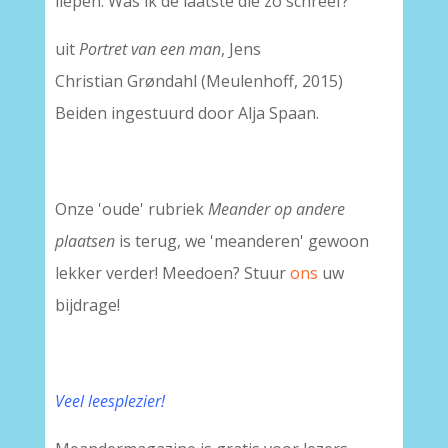
liepen. Was ik de laatste die zo schreef?"
uit
Portret van een man
, Jens
Christian Grøndahl (Meulenhoff, 2015)
Beiden ingestuurd door Alja Spaan.
Onze 'oude' rubriek
Meander op andere
plaatsen
is terug, we 'meanderen' gewoon
lekker verder! Meedoen? Stuur
ons
uw
bijdrage!
Veel leesplezier!