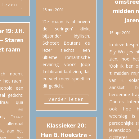
omstree
 lezen
15 mrt 2001
midden m
jaren
‘De maan is al boven
de seringen’ klinkt
r 19: J.H.
15 apr 2001
bijzonder idyllisch.
– Staren
Schotelt Boutens de
In deze bespre
et raam
lezer slechts een
Elly Woltjes n
ultieme romantische
zien, hoe het
ervaring voor? Joop
‘Ook ik ben o
Leibbrand laat zien, dat
't midden mijn
sch noemt
er veel meer speelt in
van H. Rola
r het raam’
dit gedicht.
aansluit 
eopold een
beroemde frag
al gedicht:
Verder lezen
Dantes Infer
raai qua
ook hoe h
orm en
weerslag is
nt, “maar
persoonlijke s
t allemaal
Klassieker 20:
levensloop
ikt aan het
Han G. Hoekstra –
dichteres.
aan het