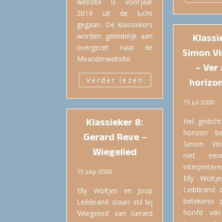
website is voorjaar
2019 uit de lucht
gegaan. De klassiekers
worden geleidelijk aan
Klassi
overgezet naar de
Simon V
Meanderwebsite.
– Ver 
Verder lezen
horizon
15 jul 2000
Klassieker 8:
Het gedicht
horizon b
Gerard Reve –
Simon Vin
Wiegelied
niet een
interpreter
15 sep 2000
Elly Woltj
Leibbrand 
Elly Woltjes en Joop
betekenis 
Leibbrand staan stil bij
hoofd van
‘Wiegelied’ van Gerard