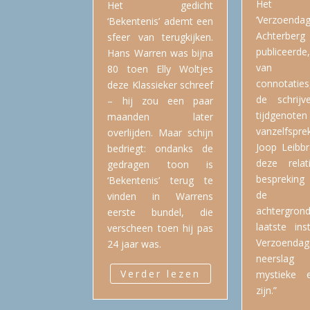
Het g
Het gedicht
‘Verzoendag’
‘Bekentenis’ ademt een
Achterber
sfeer van terugkijken.
publiceerde
Hans Warren was bijna
van Bi
80 toen Elly Woltjes
connotatie
deze Klassieker schreef
de schrijv
– hij zou een paar
tijdgen
maanden later
vanzelfspre
overlijden. Maar schijn
Joop Leibbr
bedriegt: ondanks de
deze relat
gedragen toon is
bespreking
‘Bekentenis’ terug te
de Bi
vinden in Warrens
achtergro
eerste bundel, die
laatste inst
verscheen toen hij pas
Verzoe
24 jaar was.
neerslag
Verder lezen
mystieke e
zijn.”