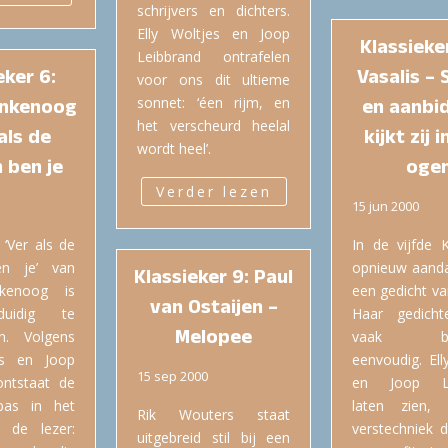
schrijvers en dichters.
Elly Woltjes en Joop
Klassieker
Leibbrand ontrafelen
eker 6:
Vasalis – 
voor ons dit ultieme
inkenoog
sonnet: ‘éen rijm, en
en aanbi
het verscheurd heelal
als de
kijkt zij 
wordt heel’.
 ben je
oge
Verder lezen
15 jun 2000
 ‘Ver als de
In de vijfde K
en je’ van
opnieuw aanda
Klassieker 9: Paul
kenoog is
een gedicht va
van Ostaijen –
duidig te
Haar gedich
Melopee
en. Volgens
vaak bedr
es en Joop
eenvoudig. Ell
15 sep 2000
ontstaat de
en Joop Le
pas in het
laten zien,
Rik Wouters staat
 de lezer:
verstechniek 
uitgebreid stil bij een