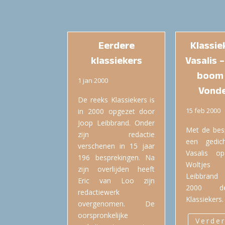
Eerdere
Klassiek
klassiekers
Vasalis 
boom 
1 jan 2000
Vonde
De reeks Klassiekers is
15 feb 2000
in 2000 opgezet door
Joop Leibbrand. Onder
Met de bes
zijn redactie
een gedic
verschenen in 15 jaar
Vasalis op
196 besprekingen. Na
Woltjes
zijn overlijden heeft
Leibbrand
Eric van Loo zijn
2000 d
redactiewerk
Klassiekers.
overgenomen. De
oorspronkelijke
Verder