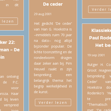
De ceder
me in dit
Verder 
29 aug 2001
 lezen
Het gedicht ‘De ceder’
van Han G. Hoekstra is
Klassieke
–inmiddels ruim 70 jaar
Paul Rod
na dato– nog altijd
ker 22:
Het be
bijzonder populair. De
man – De
lichte toonzetting en de
19 sep 2001
in
rondeelvorm dragen
daar zeker aan bij. Pim
Rutger H. Co
Heuvel raakt in zijn
Groot reagee
bespreking een
bespreking 
an ontving
belangrijk thema: het
Ceder’ v
 de P.C.
begrip werkelijkheid in
Hoekstra do
ijs voor
de kunst.
Rodenko's 'He
proza. Haar
te presen
d bij leven
Verder lezen
“Thematisch
verspreid
met 'De cede
erd. Joop