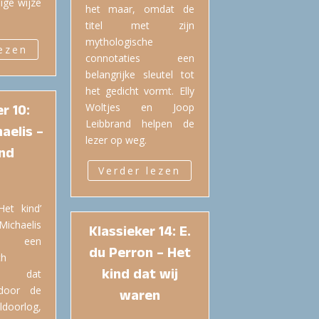
nige wijze
het maar, omdat de
titel met zijn
mythologische
lezen
connotaties een
belangrijke sleutel tot
het gedicht vormt. Elly
r 10:
Woltjes en Joop
Leibbrand helpen de
aelis –
lezer op weg.
ind
Verder lezen
Het kind’
ichaelis
Klassieker 14: E.
 een
du Perron – Het
ch
kind dat wij
oel dat
 door de
waren
doorlog,