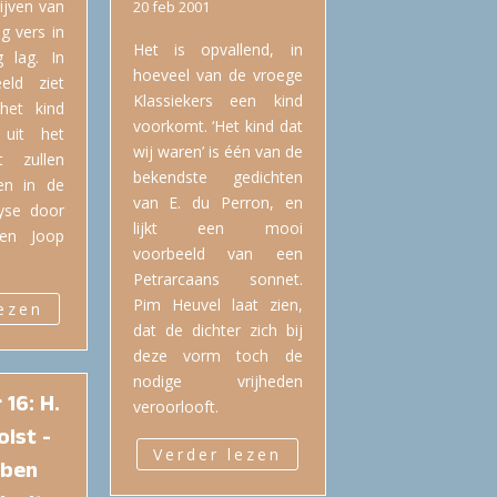
rijven van
20 feb 2001
g vers in
Het is opvallend, in
g lag. In
hoeveel van de vroege
eld ziet
Klassiekers een kind
het kind
voorkomt. ‘Het kind dat
 uit het
wij waren’ is één van de
t zullen
bekendste gedichten
len in de
van E. du Perron, en
yse door
lijkt een mooi
 en Joop
voorbeeld van een
Petrarcaans sonnet.
Pim Heuvel laat zien,
lezen
dat de dichter zich bij
deze vorm toch de
nodige vrijheden
 16: H.
veroorlooft.
lst -
Verder lezen
 ben