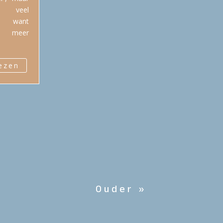
jk veel
er, want
an meer
lezen
Ouder »