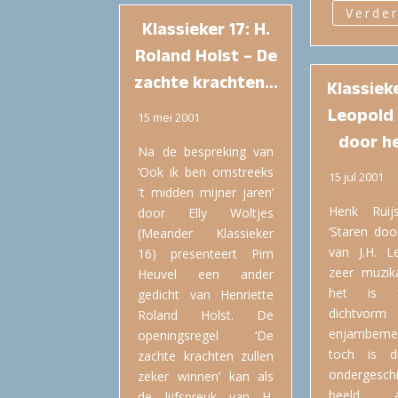
Verder
Klassieker 17: H.
Roland Holst – De
zachte krachten…
Klassieke
Leopold 
15 mei 2001
door h
Na de bespreking van
‘Ook ik ben omstreeks
15 jul 2001
't midden mijner jaren’
Henk Ruij
door Elly Woltjes
‘Staren doo
(Meander Klassieker
van J.H. L
16) presenteert Pim
zeer muzika
Heuvel een ander
het is f
gedicht van Henriette
dichtv
Roland Holst. De
enjambeme
openingsregel ‘De
toch is di
zachte krachten zullen
ondergesch
zeker winnen’ kan als
beeld, 
de lijfspreuk van H.