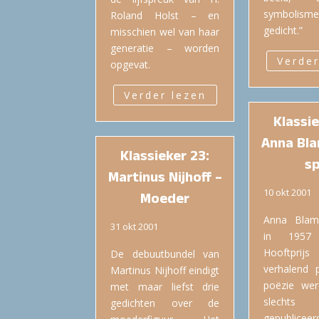
symbolis
Roland Holst – en
gedicht.”
misschien wel van haar
generatie – worden
Verder
opgevat.
Verder lezen
Klassie
Anna Bla
Klassieker 23:
sp
Martinus Nijhoff –
10 okt 2001
Moeder
Anna Blam
31 okt 2001
in 1957
Hooftpr
De debuutbundel van
verhalend 
Martinus Nijhoff eindigt
poëzie wer
met maar liefst drie
slechts 
gedichten over de
gepublice