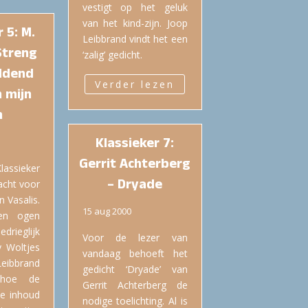
vestigt op het geluk
van het kind-zijn. Joop
 5: M.
Leibbrand vindt het een
Streng
‘zalig’ gedicht.
ddend
Verder lezen
in mijn
n
Klassieker 7:
Gerrit Achterberg
lassieker
– Dryade
cht voor
n Vasalis.
15 aug 2000
ten ogen
ieglijk
Voor de lezer van
y Woltjes
vandaag behoeft het
ibbrand
gedicht ‘Dryade’ van
 hoe de
Gerrit Achterberg de
de inhoud
nodige toelichting. Al is