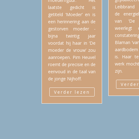
moederfiguur. Het
Leibbrand 
laatste gedicht is
de energiek
getiteld ‘Moeder’ en is
van ‘De s
een herinnering aan de
weerlegt 
gestorven moeder -
constateri
bijna twintig jaar
Blaman ’van 
voordat hij haar in ‘De
aardbodem 
moeder de vrouw’ zou
is. Haar t
aanroepen. Pim Heuvel
werk mocht
roemt de precisie en de
zijn.
eenvoud in de taal van
de jonge Nijhoff.
Verder
Verder lezen