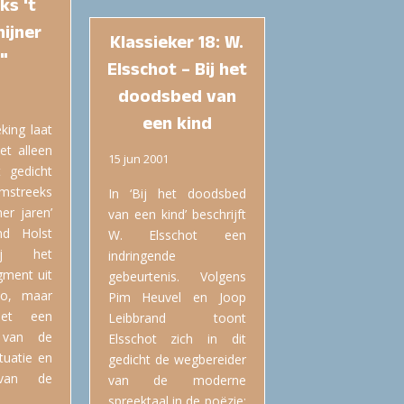
ks 't
ijner
Klassieker 18: W.
"
Elsschot – Bij het
doodsbed van
een kind
king laat
iet alleen
15 jun 2001
 gedicht
mstreeks
In ‘Bij het doodsbed
er jaren’
van een kind’ beschrijft
nd Holst
W. Elsschot een
bij het
indringende
ment uit
gebeurtenis. Volgens
no, maar
Pim Heuvel en Joop
et een
Leibbrand toont
 van de
Elsschot zich in dit
ituatie en
gedicht de wegbereider
 van de
van de moderne
spreektaal in de poëzie: