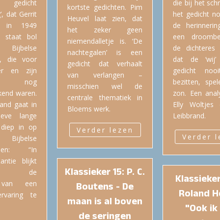
edicht
die bij het sch
kortste gedichten. Pim
, dat Gerrit
het gedicht no
Heuvel laat zien, dat
g in 1949
de herinnerin
het zeker geen
, staat bol
een droombe
niemendalletje is. ‘De
jbelse
de dichteres 
nachtegalen’ is een
s, die voor
dat de ‘wij’
gedicht dat verhaalt
er en zijn
gedicht nooi
van verlangen –
oten nog
bezitten, spe
misschien wel de
kend waren.
zon. Een anal
centrale thematiek in
and gaat in
Elly Woltjes
Bloems werk.
ieve lange
Leibbrand.
 diep in op
Verder lezen
Verder 
jbelse
nden: “In
antie blijkt
Klassieker 15: P. C.
ndag de
Klassieker
 van een
Boutens - De
Roland Ho
rvaring te
maan is al boven
"Ook ik
de seringen