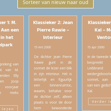
Sorteer van nieuw naar oud
er 1: M.
Klassieker 2: Jean
Klassieker
– Aan een
Pierre Rawie –
Kal – M
in het
Interieur
Vento
lpark
15 mrt 2000
15 apr 2000
De dichter Jean Pierre
In de tweede k
Rawie gunt in dit
bespreek
preking van
sonnet de lezer een blik
Leibbra
ht van M.
in zijn interieur. Het is
wedergeboorte
enden Elly
letterlijk en figuurlijk
sonnet, aan
 en Joop
een binnenruimte,
van een gedich
 voorjaar
waarin, behalve voor
Kal.
e reeks
de dichter zelf, alleen
Verder 
plaats is voor de door
hem bewonderde
 lezen