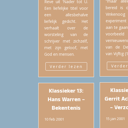
“maar alle
Reve uit ‘Nader tot U.
bereid is 
Een liefelijke titel voor
Vinken
een allesbehalve
experiment 
liefelijk gedicht. Het
aan te gaan
verhaalt over de
voorbeel
worsteling van de
vernieuwe
schrijver met zichzelf,
van de De
met zijn geloof, met
van Vijftig 
God en mensen.
Verder
Verder lezen
Klassie
Klassieker 13:
Gerrit A
Hans Warren –
– Verz
Bekentenis
15 jan 2001
10 feb 2001