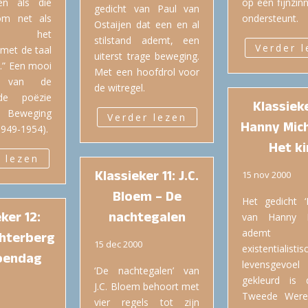
en als die
op een fijnzin
gedicht van Paul van
om net als
ondersteunt.
Ostaijen dat een en al
oog het
stilstand ademt, een
Verder 
met de taal
uiterst trage beweging.
.” Een mooi
Met een hoofdrol voor
d van de
de witregel.
nde poëzie
Klassieke
 Beweging
Verder lezen
Hanny Mich
(1949-1954).
Het k
 lezen
Klassieker 11: J.C.
15 nov 2000
Bloem – De
Het gedicht ‘
ker 12:
nachtegalen
van Hanny M
ademt
chterberg
15 dec 2000
existentialistis
oendag
levensgev
‘De nachtegalen’ van
gekleurd is
J.C. Bloem behoort met
Tweede Werel
vier regels tot zijn