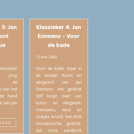
 3: Jan
Klassieker 4: Jan
ont
Emmens – Voor
ux
de kade
15 mei 2000
lassieker
‘Voor de kade’ staat in
t Joop
de bundel ‘Kunst en
nd de
vliegwerk’ van Jan
 van het
Emmens. Het gedicht
 de hand
zelf loopt over van
t van Jan
kunst- en vliegwerk:
meeuwen, wind en
stukjes brood. Een licht
lezen
moralistische gedicht,
dat onze aandacht