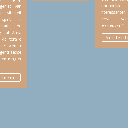
inhoudeli
geniet van
interessant
e vitaliteit
vervuld v
pin’. Hij
realiteitszin.”
daarbij de
ng dat Anna
Verder 
de literaire
verdwenen’
egendraadse
 en mag er
 lezen