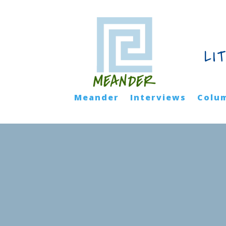
LI
Meander
Interviews
Colu