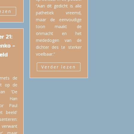
“Aan dit gedicht is alle
lezen
pathetiek vreemd,
maar de eenvoudige
toon maakt de
onmacht en het
r 21:
mededogen van de
enko –
dichter des te sterker
eld
voelbaar.”
Verder lezen
rnets de
rt op de
van ‘De
an Han
or Paul
t beeld'
teren:
 verwant
r', maar