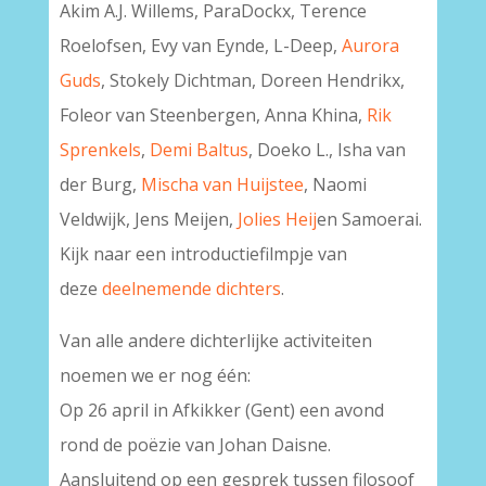
Akim A.J. Willems, ParaDockx, Terence
Roelofsen, Evy van Eynde, L-Deep,
Aurora
Guds
, Stokely Dichtman, Doreen Hendrikx,
Foleor van Steenbergen, Anna Khina,
Rik
Sprenkels
,
Demi Baltus
, Doeko L., Isha van
der Burg,
Mischa van Huijstee
, Naomi
Veldwijk, Jens Meijen,
Jolies Heij
en Samoerai.
Kijk naar een introductiefilmpje van
deze
deelnemende dichters
.
Van alle andere dichterlijke activiteiten
noemen we er nog één:
Op 26 april in Afkikker (Gent) een avond
rond de poëzie van Johan Daisne.
Aansluitend op een gesprek tussen filosoof